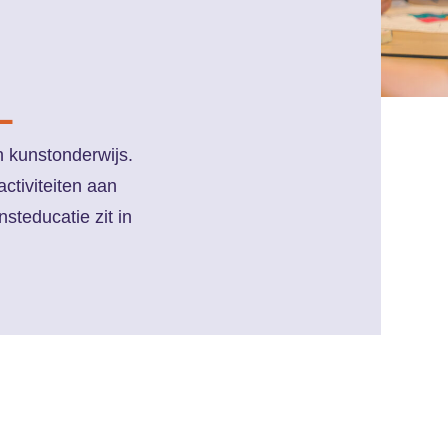
L
n kunstonderwijs.
ctiviteiten aan
steducatie zit in