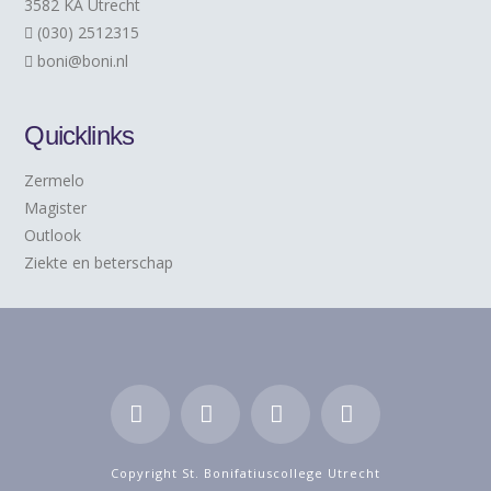
3582 KA Utrecht
(030) 2512315
boni@boni.nl
Quicklinks
Zermelo
Magister
Outlook
Ziekte en beterschap
Facebook
LinkedIn
YouTube
Instagram
Copyright St. Bonifatiuscollege Utrecht