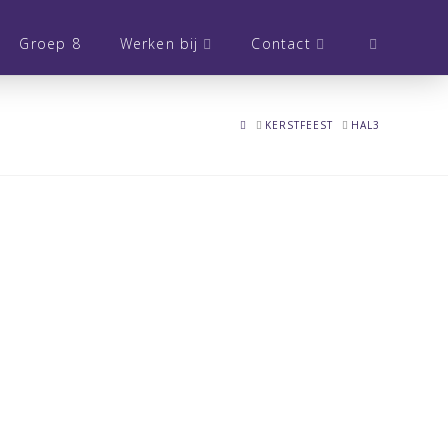
Groep 8
Werken bij
Contact
HOME
KERSTFEEST
HAL3