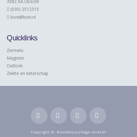
3582 KA Utrecht
(030) 2512315
boni@boni.nl
Quicklinks
Zermelo
Magister
Outlook
Ziekte en beterschap
Facebook
LinkedIn
YouTube
Instagram
Copyright St. Bonifatiuscollege Utrecht