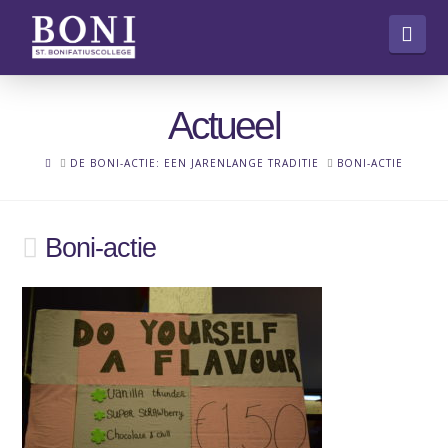
Nav
Actueel
HOME
DE BONI-ACTIE: EEN JARENLANGE TRADITIE
BONI-ACTIE
Boni-actie