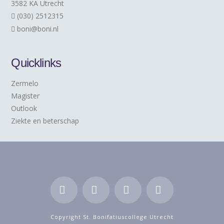
3582 KA Utrecht
(030) 2512315
boni@boni.nl
Quicklinks
Zermelo
Magister
Outlook
Ziekte en beterschap
Facebook
LinkedIn
YouTube
Instagram
Copyright St. Bonifatiuscollege Utrecht