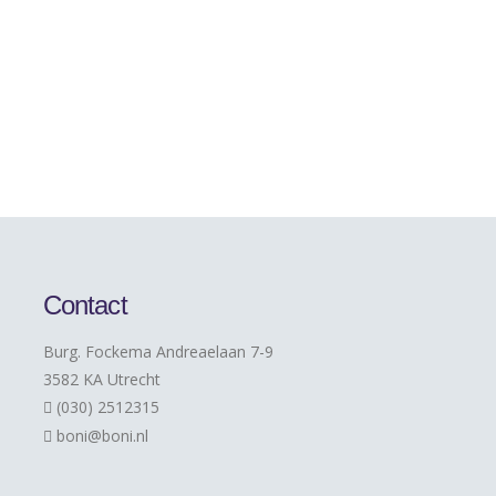
Contact
Burg. Fockema Andreaelaan 7-9
3582 KA Utrecht
(030) 2512315
boni@boni.nl