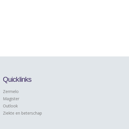
Quicklinks
Zermelo
Magister
Outlook
Ziekte en beterschap