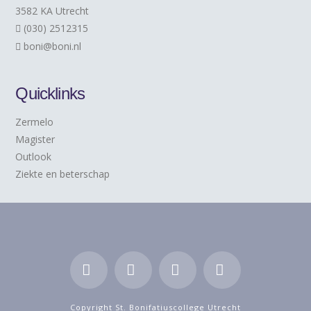
3582 KA Utrecht
(030) 2512315
boni@boni.nl
Quicklinks
Zermelo
Magister
Outlook
Ziekte en beterschap
Facebook
LinkedIn
YouTube
Instagram
Copyright St. Bonifatiuscollege Utrecht