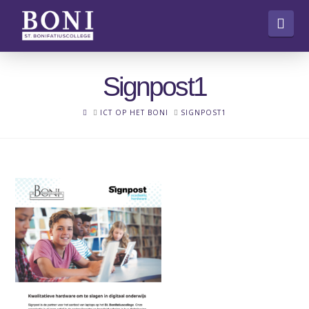
Nav
Signpost1
HOME
ICT OP HET BONI
SIGNPOST1