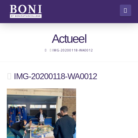
Nav
Actueel
HOME
IMG-20200118-WA0012
IMG-20200118-WA0012