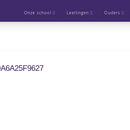
Onze school
Leerlingen
Ouders
9A6A25F9627