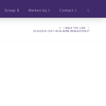
Groep 8
Werken bij
Contact
HOME
WALK THE LINE
05262029-C6F7-403A-A0B8-B9A6A25F9627