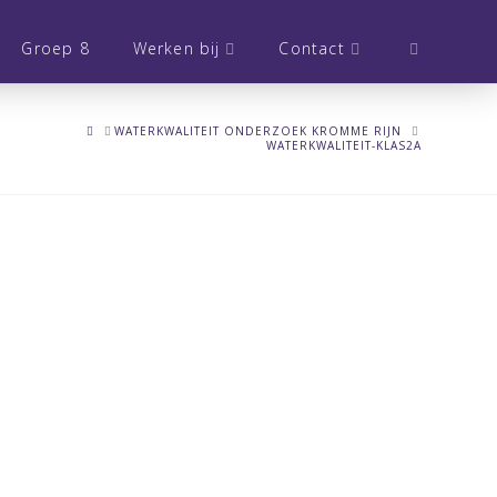
Groep 8
Werken bij
Contact
HOME
WATERKWALITEIT ONDERZOEK KROMME RIJN
WATERKWALITEIT-KLAS2A