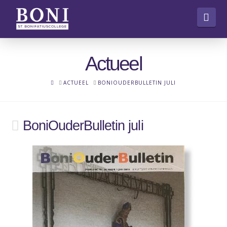
Nav
Actueel
HOME
ACTUEEL
BONIOUDERBULLETIN JULI
BoniOuderBulletin juli