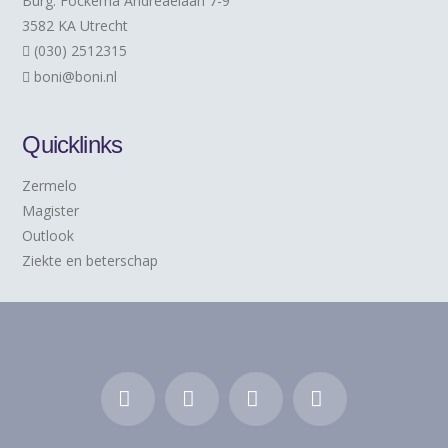
Burg. Fockema Andreaelaan 7-9
3582 KA Utrecht
(030) 2512315
boni@boni.nl
Quicklinks
Zermelo
Magister
Outlook
Ziekte en beterschap