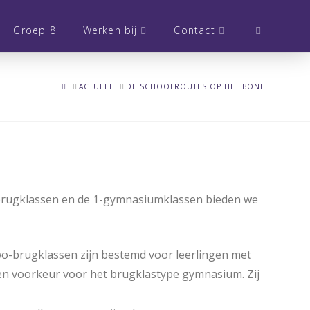
Groep 8
Werken bij
Contact
HOME
ACTUEEL
DE SCHOOLROUTES OP HET BONI
wo-brugklassen en de 1-gymnasiumklassen bieden we
wo-brugklassen zijn bestemd voor leerlingen met
en voorkeur voor het brugklastype gymnasium. Zij