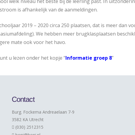
ool welk niveau het beste bij de leerling past. In uitzonder
troom is afhankelijk van de aanmeldingen.
chooljaar 2019 – 2020 circa 250 plaatsen, dat is meer dan vo
nasiumafdeling). We hebben meer brugklasplaatsen beschikba
ngere mate ook voor het havo.
nt u lezen onder het kopje “
Informatie groep 8
”
Contact
Burg. Fockema Andreaelaan 7-9
3582 KA Utrecht
(030) 2512315
boni@boni.nl