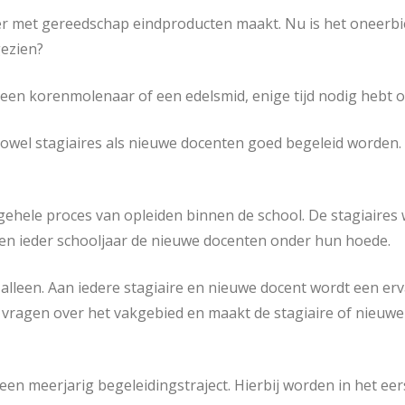
 met gereedschap eindproducten maakt. Nu is het oneerbie
ezien?
ij een korenmolenaar of een edelsmid, enige tijd nodig hebt 
wel stagiaires als nieuwe docenten goed begeleid worden. W
t gehele proces van opleiden binnen de school. De stagiair
 ieder schooljaar de nieuwe docenten onder hun hoede.
t alleen. Aan iedere stagiaire en nieuwe docent wordt een e
r vragen over het vakgebied en maakt de stagiaire of nieuw
een meerjarig begeleidingstraject. Hierbij worden in het e