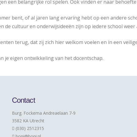
gen een belangrijke rol spelen. Ook vinden er naar behoefte
omer bent, of al jaren lang ervaring hebt op een andere scho
n en de cultuur en onderwijsideeën zijn op iedere school weer
enten terug, dat zij zich hier welkom voelen en in een veil
n je eigen ontwikkeling van het docentschap.
Contact
Burg. Fockema Andreaelaan 7-9
3582 KA Utrecht
(030) 2512315
boni@boni.nl