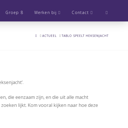
Groep 8
Werken bij
Contact
HOME
ACTUEEL
TABLO SPEELT HEKSENJACHT
eksenjacht’.
 die eenzaam zijn, en die uit alle macht
zoeken lijkt. Kom vooral kijken naar hoe deze