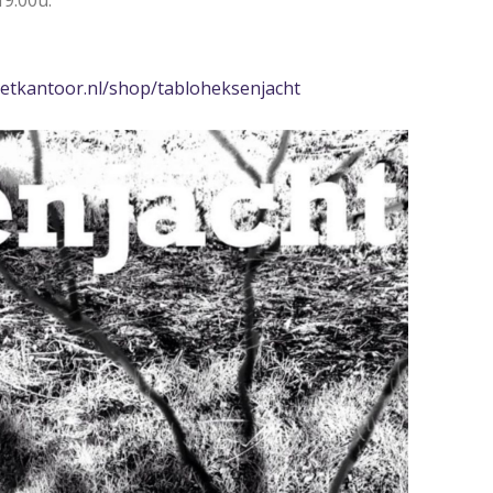
19.00u.
ketkantoor.nl/shop/tabloheksenjacht