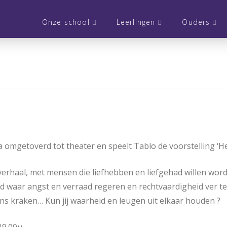
Onze school
Leerlingen
Ouders
ula omgetoverd tot theater en speelt Tablo de voorstelling ‘H
aal, met mensen die liefhebben en liefgehad willen worden,
 waar angst en verraad regeren en rechtvaardigheid ver te 
sens kraken… Kun jij waarheid en leugen uit elkaar houden ?