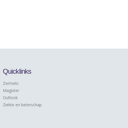
Quicklinks
Zermelo
Magister
Outlook
Ziekte en beterschap