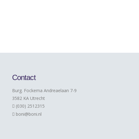
Contact
Burg. Fockema Andreaelaan 7-9
3582 KA Utrecht
(030) 2512315
boni@boni.nl